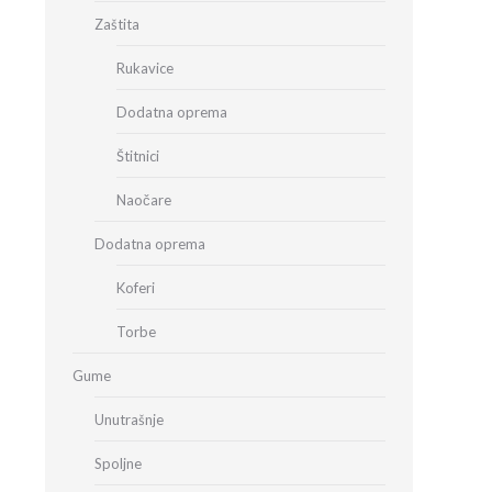
Zaštita
Rukavice
Dodatna oprema
Štitnici
Naočare
Dodatna oprema
Koferi
Torbe
Gume
Unutrašnje
Spoljne