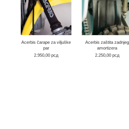
Acerbis čarape za viljuške
Acerbis zaštita zadnjeg
par
amortizera
2.950,00
рсд
2.250,00
рсд