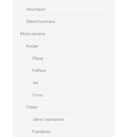
Amortizeri
Štitnici kormana
Moto oprema
Kacige
Flipup
Fullface
Jet
Cross
Odelo
Jakne i pantalone
Pantalone