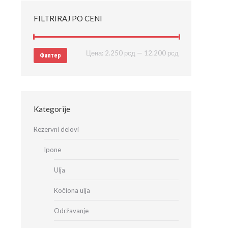
FILTRIRAJ PO CENI
Минимална
Максимална
Цена:
2.250 рсд
—
12.200 рсд
Филтер
цена
цена
Kategorije
Rezervni delovi
Ipone
Ulja
Kočiona ulja
Održavanje