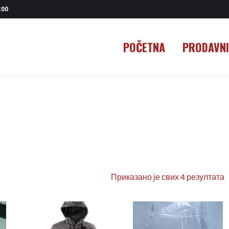
:00
POČETNA
PRODAVN
POČETNA
PRODAVN
Приказано је свих 4 резултата