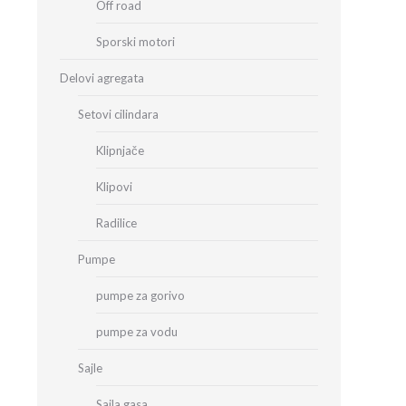
Off road
Sporski motori
Delovi agregata
Setovi cilindara
Klipnjače
Klipovi
Radilice
Pumpe
pumpe za gorivo
pumpe za vodu
Sajle
Sajla gasa