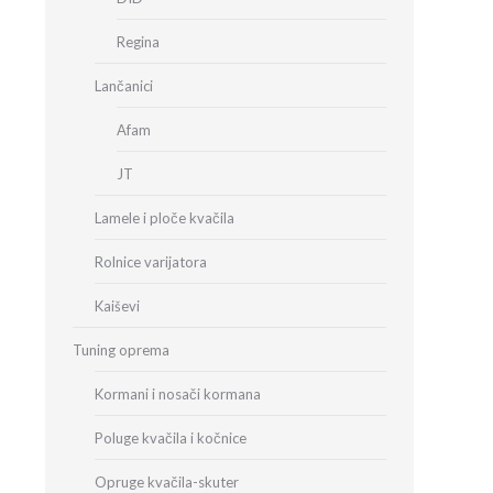
Regina
Lančanici
Afam
JT
Lamele i ploče kvačila
Rolnice varijatora
Kaiševi
Tuning oprema
Kormani i nosači kormana
Poluge kvačila i kočnice
Opruge kvačila-skuter