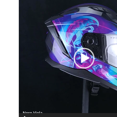
видео
записа