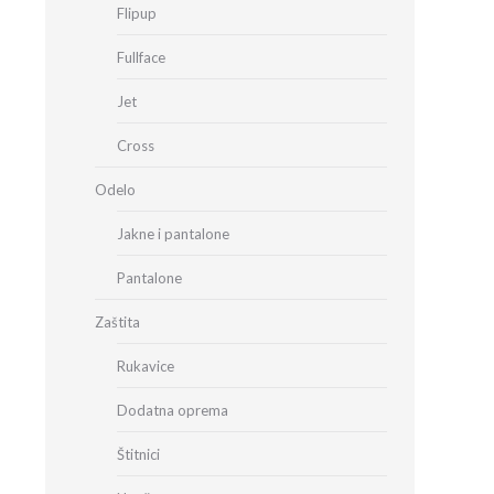
Flipup
Fullface
Jet
Cross
Odelo
Jakne i pantalone
Pantalone
Zaštita
Rukavice
Dodatna oprema
Štitnici