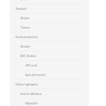
Auspusi
Skuter
Tomos
Kočione pločice
Skuteri
EBC Brakes
Off road
Sporski motori
Delovi agregata
Setovi cilindara
Klipnjače