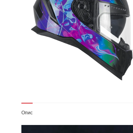
Опис
Прегледач