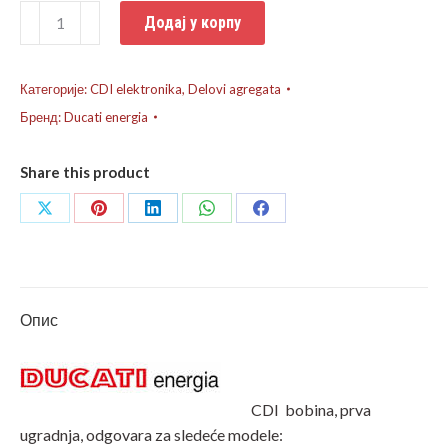
Bobina
Додај у корпу
CDI
Suzuki
Katana
Категорије:
CDI elektronika
,
Delovi agregata
50
Бренд:
Ducati energia
количина
Share this product
Share
Share
Share
Share
Share
on
on
on
on
on
X
Pinterest
LinkedIn
WhatsApp
Facebook
Опис
CDI bobina, prva
ugradnja, odgovara za sledeće modele: