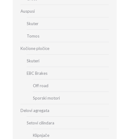
Auspusi
Skuter
Tomos
Kočione pločice
Skuteri
EBC Brakes
Off road
Sporski motori
Delovi agregata
Setovi cilindara
Klipnjače