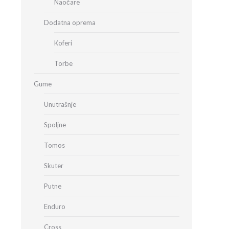
Naočare
Dodatna oprema
Koferi
Torbe
Gume
Unutrašnje
Spoljne
Tomos
Skuter
Putne
Enduro
Cross