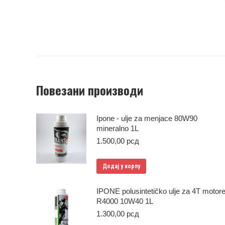
Повезани производи
Ipone - ulje za menjace 80W90
mineralno 1L
1.500,00
рсд
Додај у корпу
IPONE polusintetičko ulje za 4T motor
R4000 10W40 1L
1.300,00
рсд