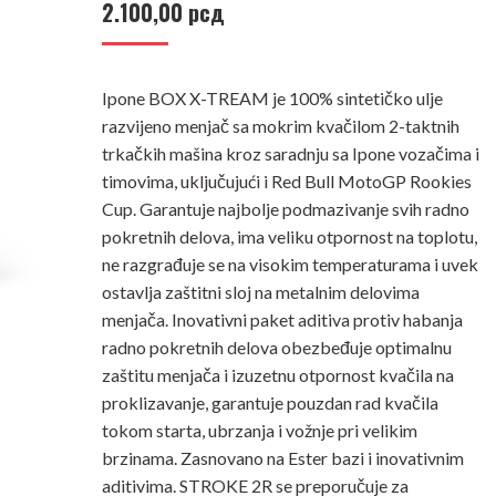
2.100,00
рсд
Ipone BOX X-TREAM je 100% sintetičko ulje
razvijeno menjač sa mokrim kvačilom 2-taktnih
trkačkih mašina kroz saradnju sa Ipone vozačima i
timovima, uključujući i Red Bull MotoGP Rookies
Cup. Garantuje najbolje podmazivanje svih radno
pokretnih delova, ima veliku otpornost na toplotu,
ne razgrađuje se na visokim temperaturama i uvek
ostavlja zaštitni sloj na metalnim delovima
menjača. Inovativni paket aditiva protiv habanja
radno pokretnih delova obezbeđuje optimalnu
zaštitu menjača i izuzetnu otpornost kvačila na
proklizavanje, garantuje pouzdan rad kvačila
tokom starta, ubrzanja i vožnje pri velikim
brzinama. Zasnovano na Ester bazi i inovativnim
aditivima. STROKE 2R se preporučuje za