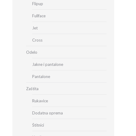
Flipup
Fullface
Jet
Cross
Odelo
Jakne i pantalone
Pantalone
Zaštita
Rukavice
Dodatna oprema
Štitnici