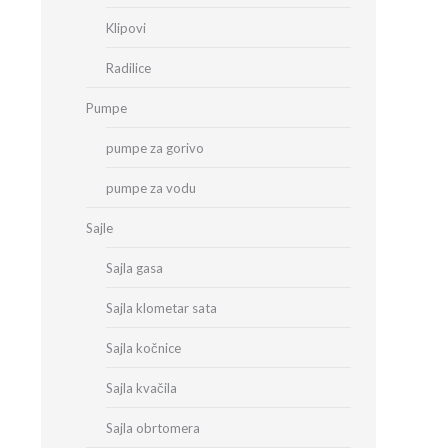
Klipovi
Radilice
Pumpe
pumpe za gorivo
pumpe za vodu
Sajle
Sajla gasa
Sajla klometar sata
Sajla kočnice
Sajla kvačila
Sajla obrtomera