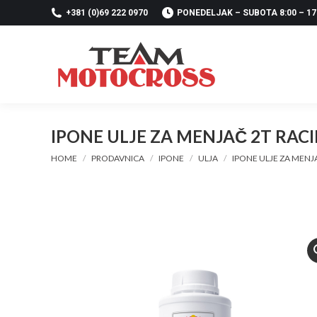
+381 (0)69 222 0970
PONEDELJAK – SUBOTA 8:00 – 17
IPONE ULJE ZA MENJAČ 2T RAC
You are here:
HOME
PRODAVNICA
IPONE
ULJA
IPONE ULJE ZA MENJ