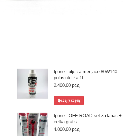
Ipone - ulje za menjace 80W140
polusintetika 1L
2.400,00
рсд
Додај у корпу
e
Ipone - OFF-ROAD set za lanac +
cetka gratis
4.000,00
рсд