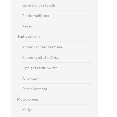
Lamele i ploče kvačila
Rolnice varijatora
Kaiševi
Tuning oprema
Kormani i nosači kormana
Poluge kvačila i kočnice
Opruge kvačila-skuter
Amortizeri
Štitnici kormana
Moto oprema
Kacige