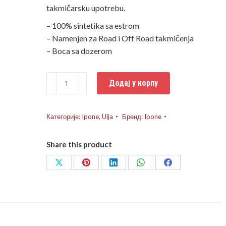
takmičarsku upotrebu.
– 100% sintetika sa estrom
– Namenjen za Road i Off Road takmičenja
– Boca sa dozerom
IPONE
Додај у корпу
ulje
za
menjač
Категорије:
Ipone
,
Ulja
Бренд:
Ipone
2T
racing
Share this product
Box
X-
Share
Share
Share
Share
Share
Trem
on
on
on
on
on
1L
X
Pinterest
LinkedIn
WhatsApp
Facebook
количина