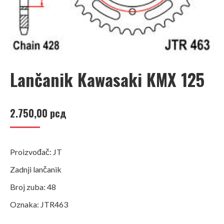
Lančanik Kawasaki KMX 125
2.750,00
рсд
Proizvođač: JT
Zadnji lančanik
Broj zuba: 48
Oznaka: JTR463