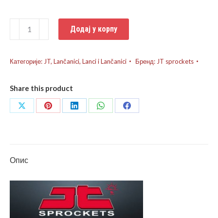
Lančanik
Додај у корпу
Kawasaki
KMX
125
Категорије:
JT
,
Lančanici
,
Lanci i Lančanici
Бренд:
JT sprockets
количина
Share this product
Share
Share
Share
Share
Share
on
on
on
on
on
X
Pinterest
LinkedIn
WhatsApp
Facebook
Опис