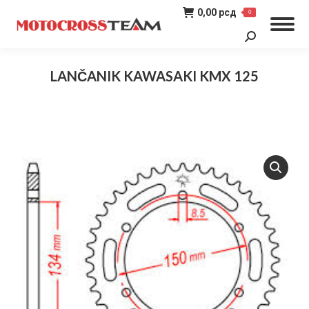
0,00
рсд
0
Search:
LANČANIK KAWASAKI KMX 125
You are here: