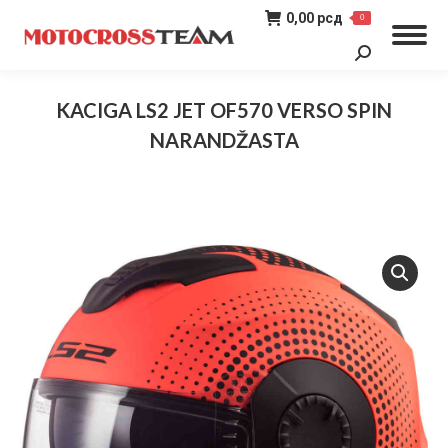
0,00
рсд
0
Search:
KACIGA LS2 JET OF570 VERSO SPIN
NARANDŽASTA
You are here: