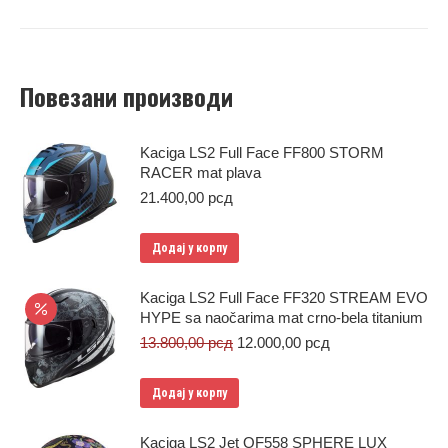
Повезани производи
Kaciga LS2 Full Face FF800 STORM
RACER mat plava
21.400,00
рсд
Додај у корпу
Kaciga LS2 Full Face FF320 STREAM EVO
HYPE sa naočarima mat crno-bela titanium
Оригинална
Тренутна
13.800,00
рсд
12.000,00
рсд
цена
цена
је
је:
Додај у корпу
била:
12.000,00 рсд.
13.800,00 рсд.
Kaciga LS2 Jet OF558 SPHERE LUX