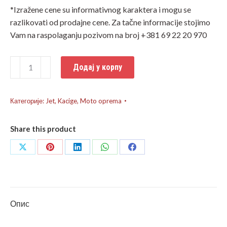
*Izražene cene su informativnog karaktera i mogu se
razlikovati od prodajne cene. Za tačne informacije stojimo
Vam na raspolaganju pozivom na broj +381 69 22 20 970
Kaciga
Додај у корпу
LS2
Jet
OF570
Категорије:
Jet
,
Kacige
,
Moto oprema
VERSO
SPIN
Share this product
narandžasta
количина
Share
Share
Share
Share
Share
on
on
on
on
on
X
Pinterest
LinkedIn
WhatsApp
Facebook
Опис