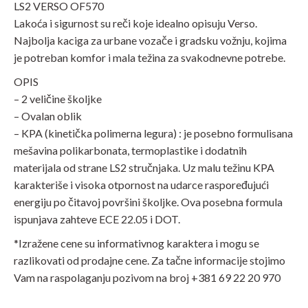
LS2 VERSO OF570
Lakoća i sigurnost su reči koje idealno opisuju Verso.
Najbolja kaciga za urbane vozače i gradsku vožnju, kojima
je potreban komfor i mala težina za svakodnevne potrebe.
OPIS
– 2 veličine školjke
– Ovalan oblik
– KPA (kinetička polimerna legura) : je posebno formulisana
mešavina polikarbonata, termoplastike i dodatnih
materijala od strane LS2 stručnjaka. Uz malu težinu KPA
karakteriše i visoka otpornost na udarce raspoređujući
energiju po čitavoj površini školjke. Ova posebna formula
ispunjava zahteve ECE 22.05 i DOT.
*Izražene cene su informativnog karaktera i mogu se
razlikovati od prodajne cene. Za tačne informacije stojimo
Vam na raspolaganju pozivom na broj +381 69 22 20 970