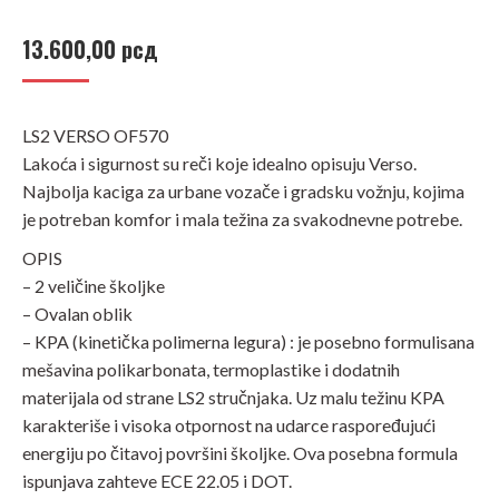
13.600,00
рсд
LS2 VERSO OF570
Lakoća i sigurnost su reči koje idealno opisuju Verso.
Najbolja kaciga za urbane vozače i gradsku vožnju, kojima
je potreban komfor i mala težina za svakodnevne potrebe.
OPIS
– 2 veličine školjke
– Ovalan oblik
– KPA (kinetička polimerna legura) : je posebno formulisana
mešavina polikarbonata, termoplastike i dodatnih
materijala od strane LS2 stručnjaka. Uz malu težinu KPA
karakteriše i visoka otpornost na udarce raspoređujući
energiju po čitavoj površini školjke. Ova posebna formula
ispunjava zahteve ECE 22.05 i DOT.