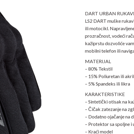
DART URBAN RUKAVICE
LS2 DART muške rukavice
ili motocikl. Napravljen
prozračnost, vodeći rač
kažiprstu dozvoliće vam 
mobilni telefon ili naviga
MATERIJAL
– 80% Tekstil
– 15% Poliuretan ili akri
– 5% Spandeks ili likra
KARAKTERISTIKE
– Sintetički otisak na ka
– Čičak zatezanje na zg
– Dodatno ojačanje na 
– Protektor sa spoljne i
– Kraći model