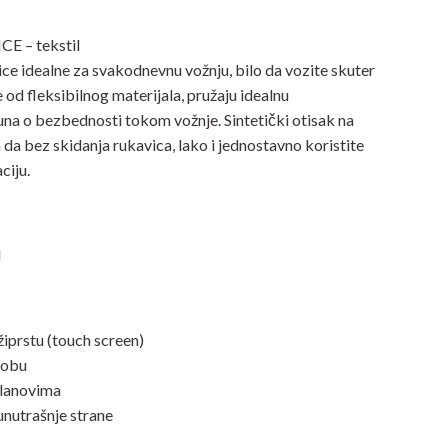
 – tekstil
 idealne za svakodnevnu vožnju, bilo da vozite skuter
e od fleksibilnog materijala, pružaju idealnu
una o bezbednosti tokom vožnje. Sintetički otisak na
da bez skidanja rukavica, lako i jednostavno koristite
ciju.
l
žiprstu (touch screen)
lobu
dlanovima
 unutrašnje strane