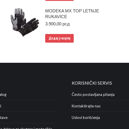
MODEKA MX TOP LETNJE
RUKAVICE
3.900,00
рсд
Додај у корпу
KORISNIČKI SERVIS
alog
Često postavljana pitanja
i
Kontaktirajte nas
stave
Uslovi korišćenja