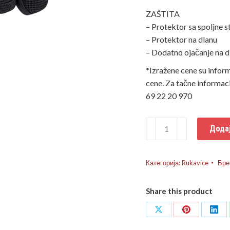
ZAŠTITA
– Protektor sa spoljne s
– Protektor na dlanu
– Dodatno ojačanje na 
*Izražene cene su infor
cene. Za tačne informac
69 22 20 970
Rukavice
Додај
LS2
DART
2
Категорија:
Rukavice
Бре
MAN
crne
Share this product
количина
Share
Share
Shar