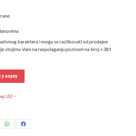
trane
dlanovima
mativnog karaktera i mogu se razlikovati od prodajne
ije stojimo Vam na raspolaganju pozivom na broj +381
 у корпу
нд:
LS2
e
Share
Share