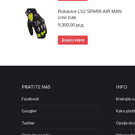
Rukavice LS2 SPARK AIR MAN
crno žute
9.300,00
рсд
Додај у корпу
PRATITE NAS
INFO
Facebook
Kreirajte n
Google+
Kako platit
Twitter
Opcije do