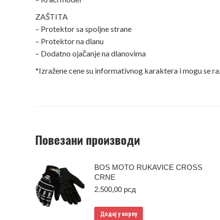
ZAŠTITA
– Protektor sa spoljne strane
– Protektor na dlanu
– Dodatno ojačanje na dlanovima
*Izražene cene su informativnog karaktera i mogu se r
Повезани производи
BOS MOTO RUKAVICE CROSS
CRNE
2.500,00
рсд
Додај у корпу