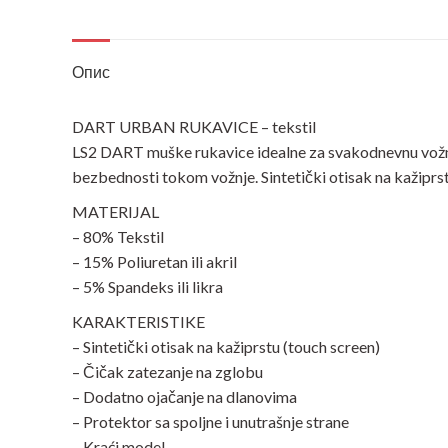
Опис
DART URBAN RUKAVICE – tekstil
LS2 DART muške rukavice idealne za svakodnevnu vožnju, 
bezbednosti tokom vožnje. Sintetički otisak na kažiprstu
MATERIJAL
– 80% Tekstil
– 15% Poliuretan ili akril
– 5% Spandeks ili likra
KARAKTERISTIKE
– Sintetički otisak na kažiprstu (touch screen)
– Čičak zatezanje na zglobu
– Dodatno ojačanje na dlanovima
– Protektor sa spoljne i unutrašnje strane
– Kraći model