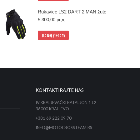
Rukavice LS2 DART 2 MAN žute
5.300,00
рсд
Додај у корпу
KONTAKTIRAJTE NAS
IV KRALJEVAČKI BATALJON 1 L2
36000 KRALJEVO
+381 69 222 09 70
INFO@MOTOCROSSTEAM.RS