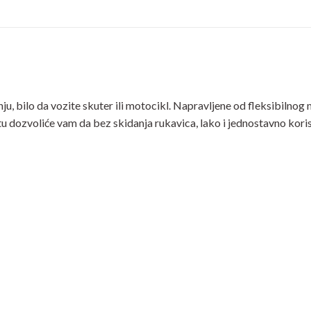
on
on
on
X
Pinterest
Link
bilo da vozite skuter ili motocikl. Napravljene od fleksibilnog m
 dozvoliće vam da bez skidanja rukavica, lako i jednostavno koristi