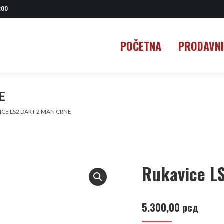
:00
POČETNA
PRODAVN
POČETNA
PRODAVN
E
CE LS2 DART 2 MAN CRNE
Rukavice L
5.300,00
рсд