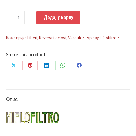
Filter
Додај у корпу
vazduha
BMW
R1200GS
Категорије:
Filteri
,
Rezervni delovi
,
Vazduh
Бренд:
Hiflofiltro
количина
Share this product
Share
Share
Share
Share
Share
on
on
on
on
on
X
Pinterest
LinkedIn
WhatsApp
Facebook
Опис