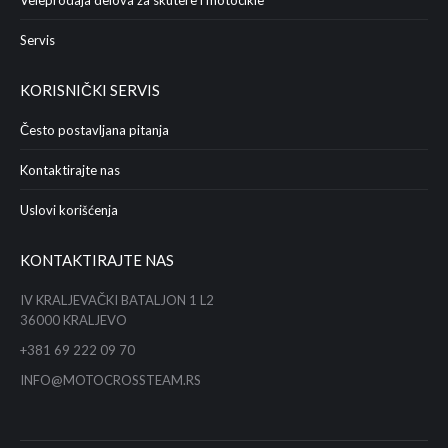
Veleprodaja delova za skutere i motocikle
Servis
KORISNIČKI SERVIS
Često postavljana pitanja
Kontaktirajte nas
Uslovi korišćenja
KONTAKTIRAJTE NAS
IV KRALJEVAČKI BATALJON 1 L2
36000 KRALJEVO
+381 69 222 09 70
INFO@MOTOCROSSTEAM.RS