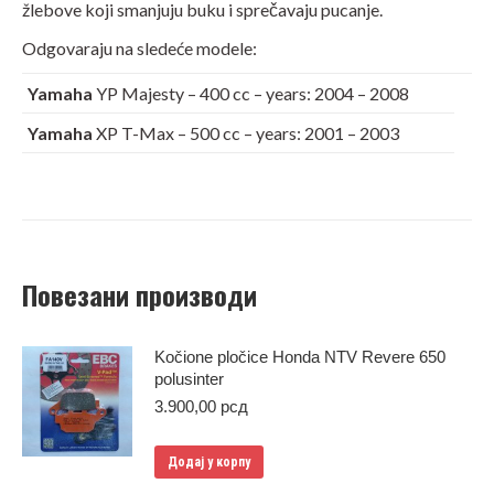
žlebove koji smanjuju buku i sprečavaju pucanje.
Odgovaraju na sledeće modele:
Yamaha
YP Majesty – 400 cc – years: 2004 – 2008
Yamaha
XP T-Max – 500 cc – years: 2001 – 2003
Повезани производи
Kočione pločice Honda NTV Revere 650
polusinter
3.900,00
рсд
Додај у корпу