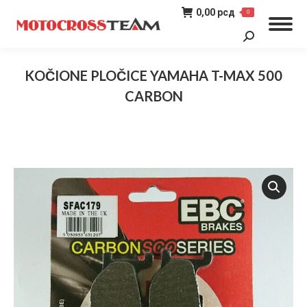
0,00
рсд
0
Search:
KOČIONE PLOČICE YAMAHA T-MAX 500
CARBON
You are here: