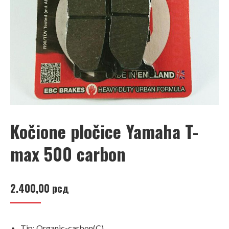
Kočione pločice Yamaha T-
max 500 carbon
2.400,00
рсд
Tip: Organic-carbon(C)