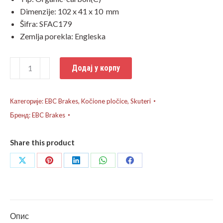
Dimenzije: 102 x 41 x 10 mm
Šifra: SFAC179
Zemlja porekla: Engleska
Kočione
Додај у корпу
pločice
Yamaha
T-
Категорије:
EBC Brakes
,
Kočione pločice
,
Skuteri
max
Бренд:
EBC Brakes
500
carbon
Share this product
количина
Share
Share
Share
Share
Share
on
on
on
on
on
X
Pinterest
LinkedIn
WhatsApp
Facebook
Опис