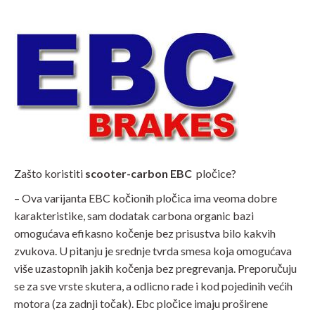
Zašto koristiti
scooter-carbon EBC
pločice?
– Ova varijanta EBC kočionih pločica ima veoma dobre
karakteristike, sam dodatak carbona organic bazi
omogućava efikasno kočenje bez prisustva bilo kakvih
zvukova. U pitanju je srednje tvrda smesa koja omogućava
više uzastopnih jakih kočenja bez pregrevanja. Preporučuju
se za sve vrste skutera, a odlicno rade i kod pojedinih većih
motora (za zadnji točak). Ebc pločice imaju proširene