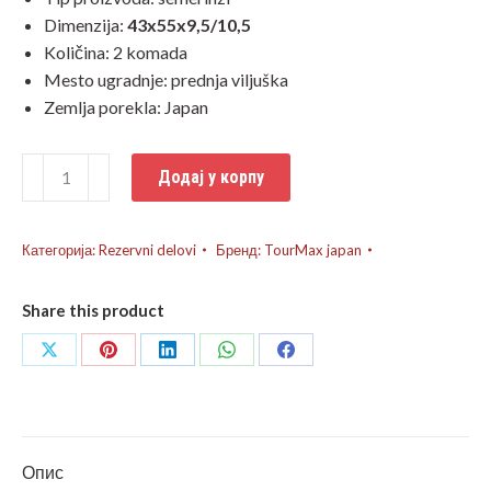
Dimenzija:
43x55x9,5/10,5
Količina: 2 komada
Mesto ugradnje: prednja viljuška
Zemlja porekla: Japan
SEMERINZI
Додај у корпу
VILA
TOURMAX
YAMAHA
Категорија:
Rezervni delovi
Бренд:
TourMax japan
YZF
R6
Share this product
количина
Share
Share
Share
Share
Share
on
on
on
on
on
X
Pinterest
LinkedIn
WhatsApp
Facebook
Опис