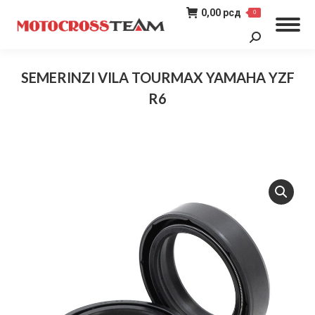
0,00
рсд
0
Search:
SEMERINZI VILA TOURMAX YAMAHA YZF
R6
You are here: