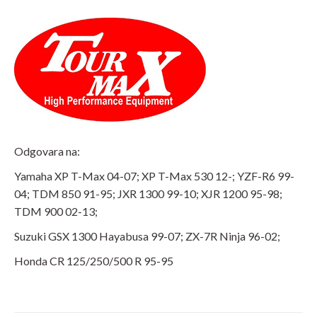
Odgovara na:
Yamaha XP T-Max 04-07; XP T-Max 530 12-; YZF-R6 99-
04; TDM 850 91-95; JXR 1300 99-10; XJR 1200 95-98;
TDM 900 02-13;
Suzuki GSX 1300 Hayabusa 99-07; ZX-7R Ninja 96-02;
Honda CR 125/250/500 R 95-95