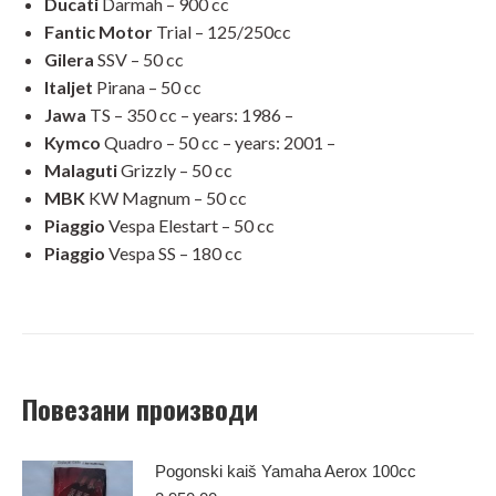
Ducati
Darmah – 900 cc
Fantic Motor
Trial – 125/250cc
Gilera
SSV – 50 cc
Italjet
Pirana – 50 cc
Jawa
TS – 350 cc – years: 1986 –
Kymco
Quadro – 50 cc – years: 2001 –
Malaguti
Grizzly – 50 cc
MBK
KW Magnum – 50 cc
Piaggio
Vespa Elestart – 50 cc
Piaggio
Vespa SS – 180 cc
Повезани производи
Pogonski kaiš Yamaha Aerox 100cc