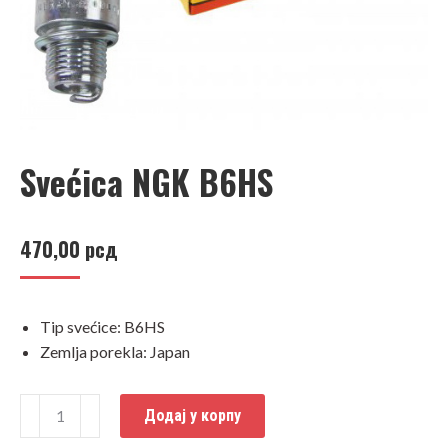
Svećica NGK B6HS
470,00
рсд
Tip svećice: B6HS
Zemlja porekla: Japan
Svećica
Додај у корпу
NGK