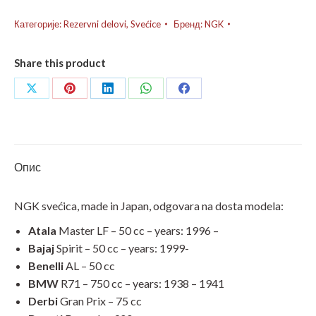
B6HS
количина
Категорије:
Rezervni delovi
,
Svećice
Бренд:
NGK
Share this product
Share
Share
Share
Share
Share
on
on
on
on
on
X
Pinterest
LinkedIn
WhatsApp
Facebook
Опис
NGK svećica, made in Japan, odgovara na dosta modela:
Atala
Master LF – 50 cc – years: 1996 –
Bajaj
Spirit – 50 cc – years: 1999-
Benelli
AL – 50 cc
BMW
R71 – 750 cc – years: 1938 – 1941
Derbi
Gran Prix – 75 cc