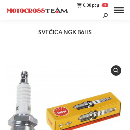
0,00
рсд
0
Search:
SVEĆICA NGK B6HS
You are here: