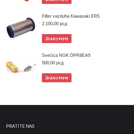
Filter vazduha Kawasaki ER5
2.100,00
рсд
Додај у корпу
Svećica NGK DPR8EA9
500,00
рсд
Додај у корпу
PRATITE NAS