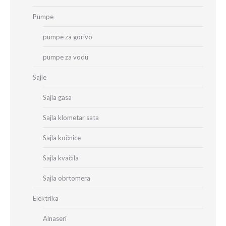
Pumpe
pumpe za gorivo
pumpe za vodu
Sajle
Sajla gasa
Sajla klometar sata
Sajla kočnice
Sajla kvačila
Sajla obrtomera
Elektrika
Alnaseri