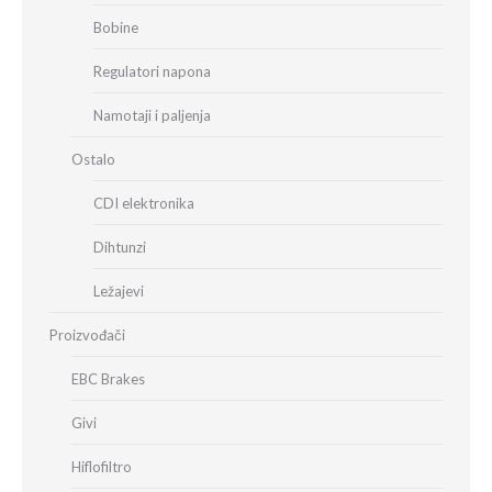
Bobine
Regulatori napona
Namotaji i paljenja
Ostalo
CDI elektronika
Dihtunzi
Ležajevi
Proizvođači
EBC Brakes
Givi
Hiflofiltro