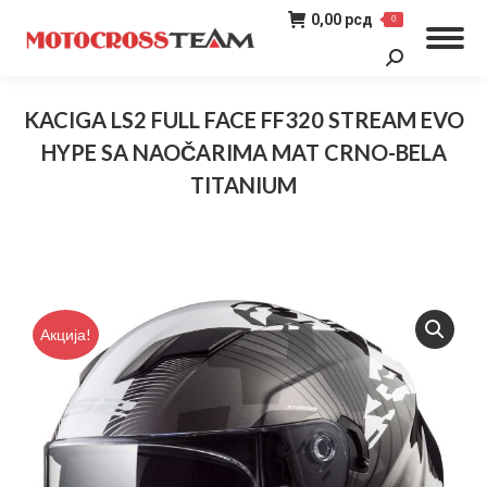
0,00
рсд
0
Search:
KACIGA LS2 FULL FACE FF320 STREAM EVO
HYPE SA NAOČARIMA MAT CRNO-BELA
TITANIUM
You are here:
Акција!