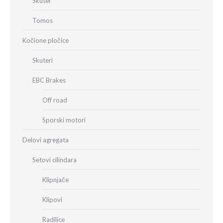
Skuter
Tomos
Kočione pločice
Skuteri
EBC Brakes
Off road
Sporski motori
Delovi agregata
Setovi cilindara
Klipnjače
Klipovi
Radilice