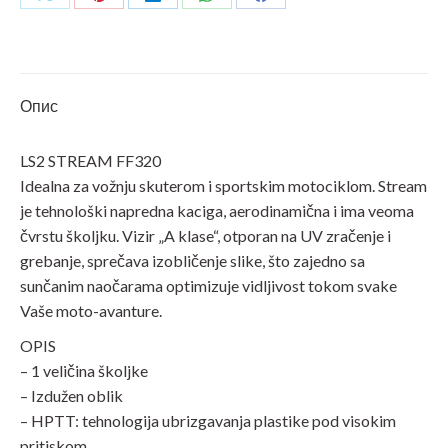
HYPE
Share
Share
Share
Share
Share
sa
on
on
on
on
on
naočarima
X
Pinterest
LinkedIn
WhatsApp
Facebook
mat
crno-
Опис
bela
titanium
LS2 STREAM FF320
количина
Idealna za vožnju skuterom i sportskim motociklom. Stream
je tehnološki napredna kaciga, aerodinamična i ima veoma
čvrstu školjku. Vizir „A klase“, otporan na UV zračenje i
grebanje, sprečava izobličenje slike, što zajedno sa
sunčanim naočarama optimizuje vidljivost tokom svake
Vaše moto-avanture.
OPIS
– 1 veličina školjke
– Izdužen oblik
– HPTT: tehnologija ubrizgavanja plastike pod visokim
pritiskom.