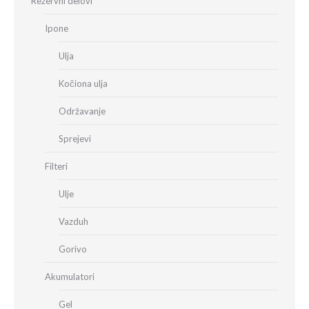
Rezervni delovi
Ipone
Ulja
Kočiona ulja
Održavanje
Sprejevi
Filteri
Ulje
Vazduh
Gorivo
Akumulatori
Gel