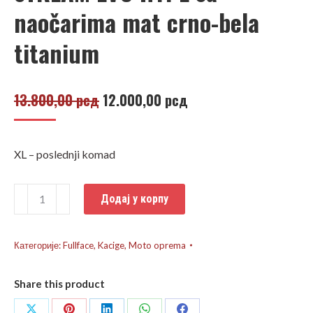
naočarima mat crno-bela
titanium
Оригинална
Тренутна
13.800,00
рсд
12.000,00
рсд
цена
цена
је
је:
XL – poslednji komad
била:
12.000,00 рсд.
13.800,00 рсд.
Kaciga
Додај у корпу
LS2
Full
Face
Категорије:
Fullface
,
Kacige
,
Moto oprema
FF320
STREAM
Share this product
EVO