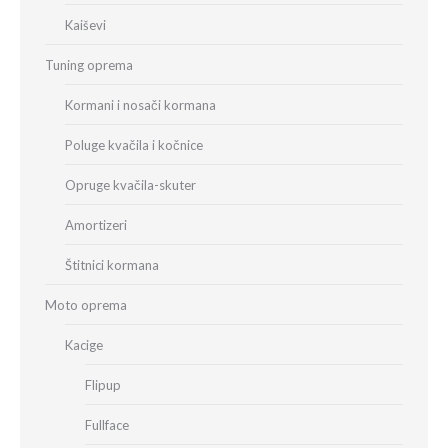
Kaiševi
Tuning oprema
Kormani i nosači kormana
Poluge kvačila i kočnice
Opruge kvačila-skuter
Amortizeri
Štitnici kormana
Moto oprema
Kacige
Flipup
Fullface