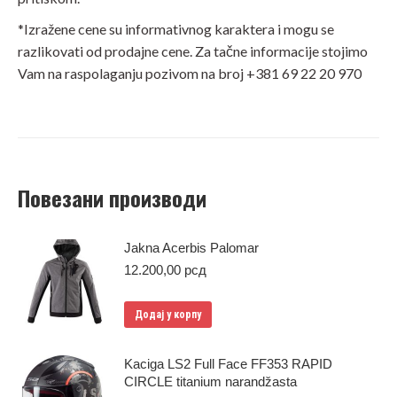
*Izražene cene su informativnog karaktera i mogu se
razlikovati od prodajne cene. Za tačne informacije stojimo
Vam na raspolaganju pozivom na broj +381 69 22 20 970
Повезани производи
Jakna Acerbis Palomar
12.200,00
рсд
Додај у корпу
Kaciga LS2 Full Face FF353 RAPID
CIRCLE titanium narandžasta