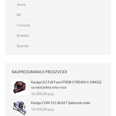
Ipone
RK
Coocase
Brembo
Spartan
NAJPRODAVANIJI PROIZVODI
Kaciga LS2 Full Face FF808 STREAM II JUNGLE
sa naočarima crno roza
16.000,00
рсд
Kaciga CGM 311 BLAST ljubicasto bela
14.900,00
рсд