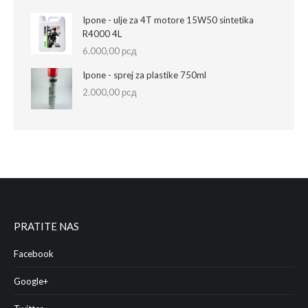
Ipone - ulje za 4T motore 15W50 sintetika
R4000 4L
6.000,00
рсд
Ipone - sprej za plastike 750ml
2.000,00
рсд
PRATITE NAS
Facebook
Google+