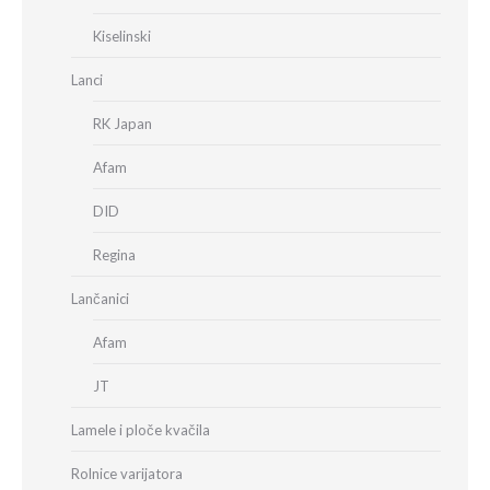
Kiselinski
Lanci
RK Japan
Afam
DID
Regina
Lančanici
Afam
JT
Lamele i ploče kvačila
Rolnice varijatora