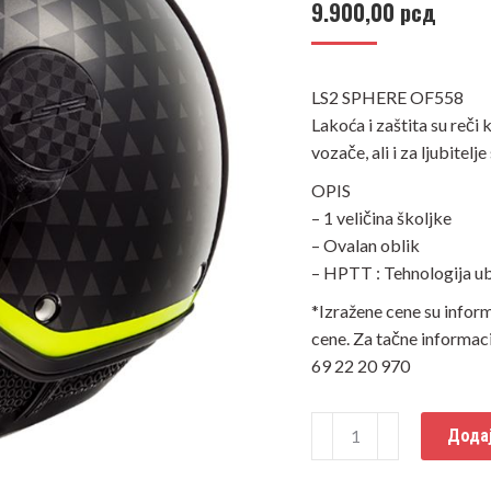
9.900,00
рсд
LS2 SPHERE OF558
Lakoća i zaštita su reči
vozače, ali i za ljubitel
OPIS
– 1 veličina školjke
– Ovalan oblik
– HPTT : Tehnologija ub
*Izražene cene su infor
cene. Za tačne informac
69 22 20 970
Kaciga
Додај
LS2
Jet