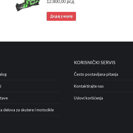
12.800,00
рсд
Додај у корпу
KORISNIČKI SERVIS
alog
Često postavljana pitanja
i
Kontaktirajte nas
stave
Uslovi korišćenja
a delova za skutere i motocikle