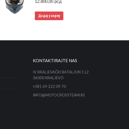
12.800,00
рсд
Додај у корпу
KONTAKTIRAJTE NAS
IV KRALJEVAČKI BATALJON 1 L2
36000 KRALJEVO
+381 69 222 09 70
INFO@MOTOCROSSTEAM.RS