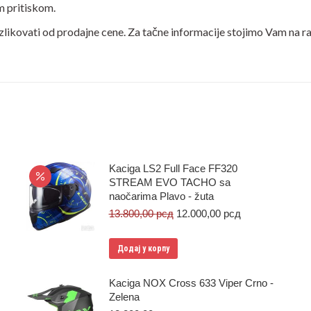
m pritiskom.
azlikovati od prodajne cene. Za tačne informacije stojimo Vam na
Kaciga LS2 Full Face FF320
STREAM EVO TACHO sa
naočarima Plavo - žuta
Оригинална
Тренутна
13.800,00
рсд
12.000,00
рсд
цена
цена
је
је:
Додај у корпу
била:
12.000,00 рсд.
13.800,00 рсд.
Kaciga NOX Cross 633 Viper Crno -
Zelena