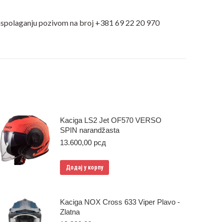
 raspolaganju pozivom na broj +381 69 22 20 970
Kaciga LS2 Jet OF570 VERSO
SPIN narandžasta
13.600,00
рсд
Додај у корпу
Kaciga NOX Cross 633 Viper Plavo -
Zlatna