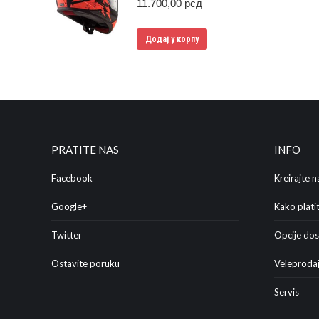
11.700,00
рсд
Додај у корпу
PRATITE NAS
INFO
Facebook
Kreirajte n
Google+
Kako platit
Twitter
Opcije do
Ostavite poruku
Veleprodaj
Servis