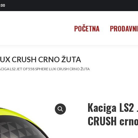
:00
POČETNA
PRODAVN
POČETNA
PRODAVN
 LUX CRUSH CRNO ŽUTA
CIGA LS2 JET OF558 SPHERE LUX CRUSH CRNO ŽUTA
Kaciga LS2
CRUSH crno