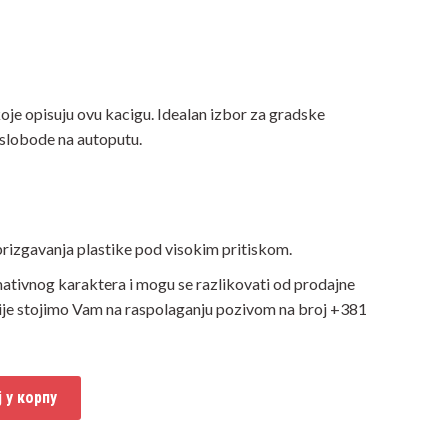
 koje opisuju ovu kacigu. Idealan izbor za gradske
je slobode na autoputu.
rizgavanja plastike pod visokim pritiskom.
mativnog karaktera i mogu se razlikovati od prodajne
ije stojimo Vam na raspolaganju pozivom na broj +381
 у корпу