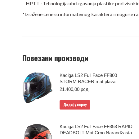
– HPTT : Tehnologija ubrizgavanja plastike pod visoki
*Izražene cene su informativnog karaktera i mogu se r
Повезани производи
Kaciga LS2 Full Face FF800
STORM RACER mat plava
21.400,00
рсд
Додај у корпу
Kaciga LS2 Full Face FF353 RAPID
DEADBOLT Mat Crno Narandžasta