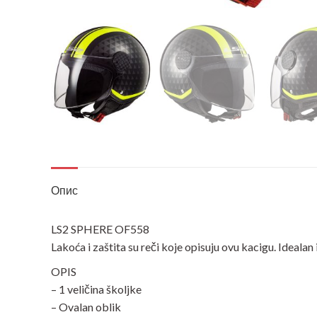
Опис
LS2 SPHERE OF558
Lakoća i zaštita su reči koje opisuju ovu kacigu. Idealan
OPIS
– 1 veličina školjke
– Ovalan oblik