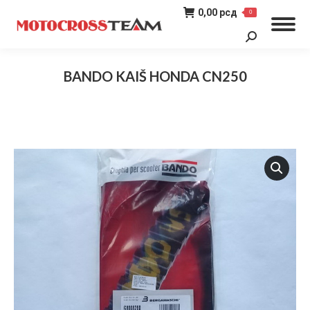
0,00
рсд
0
Search:
BANDO KAIŠ HONDA CN250
You are here: