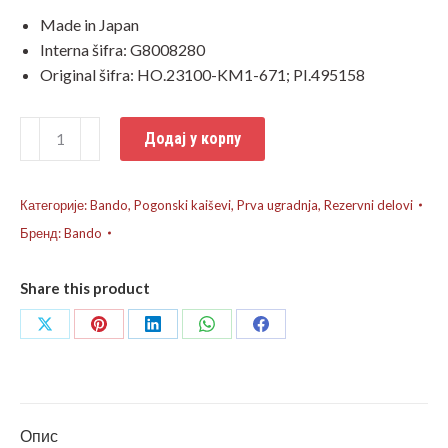
Made in Japan
Interna šifra: G8008280
Original šifra: HO.23100-KM1-671; PI.495158
Bando
Додај у корпу
kaiš
Honda
CN250
Категорије:
Bando
,
Pogonski kaiševi
,
Prva ugradnja
,
Rezervni delovi
количина
Бренд:
Bando
Share this product
Share
Share
Share
Share
Share
on
on
on
on
on
X
Pinterest
LinkedIn
WhatsApp
Facebook
Опис