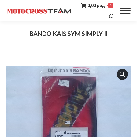
0,00
рсд
0
Search:
BANDO KAIŠ SYM SIMPLY II
You are here: