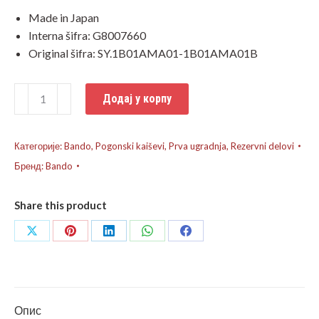
Made in Japan
Interna šifra: G8007660
Original šifra: SY.1B01AMA01-1B01AMA01B
Bando
Додај у корпу
kaiš
Sym
Simply
Категорије:
Bando
,
Pogonski kaiševi
,
Prva ugradnja
,
Rezervni delovi
II
Бренд:
Bando
количина
Share this product
Share
Share
Share
Share
Share
on
on
on
on
on
X
Pinterest
LinkedIn
WhatsApp
Facebook
Опис