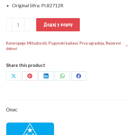
Original šifra: PI.82712R
Pogonski
Додај у корпу
kaiš
Aprilia
Категорије:
Mitsuboshi
,
Pogonski kaiševi
,
Prva ugradnja
,
Rezervni
Scarabeo
delovi
50
4T
Share this product
количина
Share
Share
Share
Share
Share
on
on
on
on
on
X
Pinterest
LinkedIn
WhatsApp
Facebook
Опис