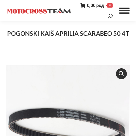
0,00
рсд
0
Search:
POGONSKI KAIŠ APRILIA SCARABEO 50 4T
You are here: