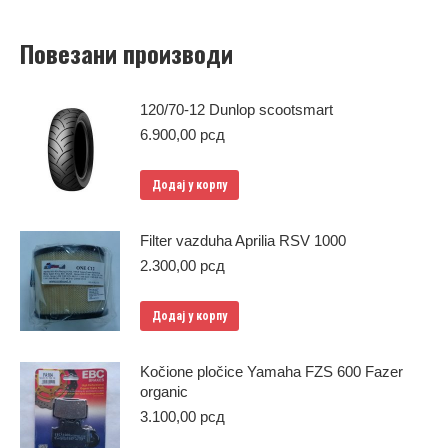
Повезани производи
120/70-12 Dunlop scootsmart
6.900,00
рсд
Додај у корпу
Filter vazduha Aprilia RSV 1000
2.300,00
рсд
Додај у корпу
Kočione pločice Yamaha FZS 600 Fazer
organic
3.100,00
рсд