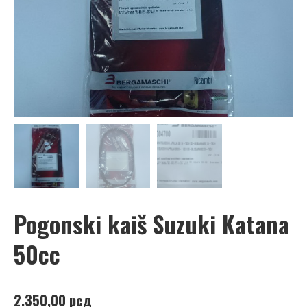
Pogonski kaiš Suzuki Katana
50cc
2.350,00
рсд