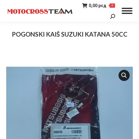
0,00
рсд
0
Search:
POGONSKI KAIŠ SUZUKI KATANA 50CC
You are here: