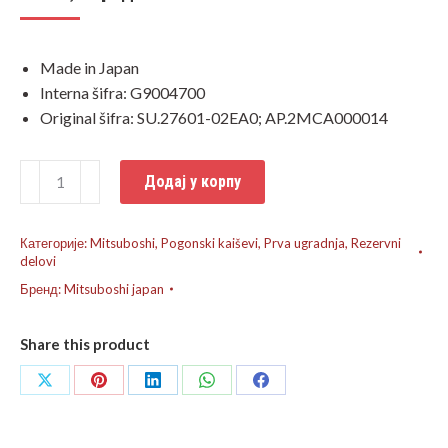
Made in Japan
Interna šifra: G9004700
Original šifra: SU.27601-02EA0; AP.2MCA000014
Pogonski
Додај у корпу
kaiš
Suzuki
Категорије:
Mitsuboshi
,
Pogonski kaiševi
,
Prva ugradnja
,
Rezervni
Katana
delovi
50cc
Бренд:
Mitsuboshi japan
количина
Share this product
Share
Share
Share
Share
Share
on
on
on
on
on