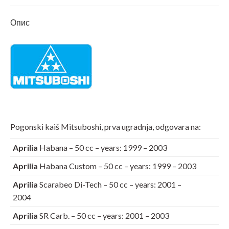
X
Pinterest
LinkedIn
WhatsApp
Facebook
Опис
Pogonski kaiš Mitsuboshi, prva ugradnja, odgovara na:
Aprilia
Habana – 50 cc – years: 1999 – 2003
Aprilia
Habana Custom – 50 cc – years: 1999 – 2003
Aprilia
Scarabeo Di-Tech – 50 cc – years: 2001 –
2004
Aprilia
SR Carb. – 50 cc – years: 2001 – 2003