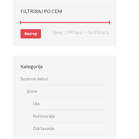
FILTRIRAJ PO CENI
Минимална
Максимална
Цена:
1.990 рсд
—
16.850 рсд
Филтер
цена
цена
Kategorije
Rezervni delovi
Ipone
Ulja
Kočiona ulja
Održavanje