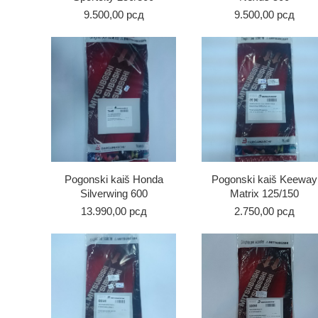
9.500,00
рсд
9.500,00
рсд
Pogonski kaiš Honda
Pogonski kaiš Keeway
Silverwing 600
Matrix 125/150
13.990,00
рсд
2.750,00
рсд