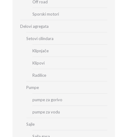
Off road
Sporski motori
Delovi agregata
Setovi cilindara
Klipnjače
Klipovi
Radilice
Pumpe
pumpe za gorivo
pumpe za vodu
Sajle
Sajla gasa