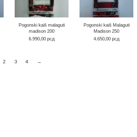
Pogonski kaiš malaguti
Pogonski kaiš Malaguti
madison 200
Madison 250
6.990,00
рсд
4.650,00
рсд
2
3
4
→