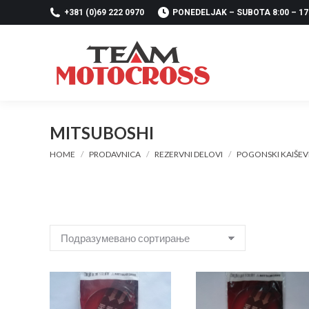
+381 (0)69 222 0970
PONEDELJAK – SUBOTA 8:00 – 17
MITSUBOSHI
You are here:
HOME
PRODAVNICA
REZERVNI DELOVI
POGONSKI KAIŠEV