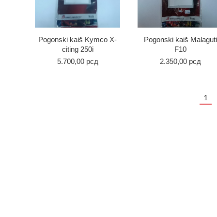
Pogonski kaiš Kymco X-
Pogonski kaiš Malaguti
citing 250i
F10
5.700,00
рсд
2.350,00
рсд
1